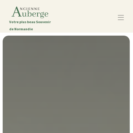
Votre plus beau Souvenir
de Normandie
Startseite
Das alte Gasthaus
Alle Objekte
▾
Die Region Caen
Kontaktieren Sie uns
Der Blog