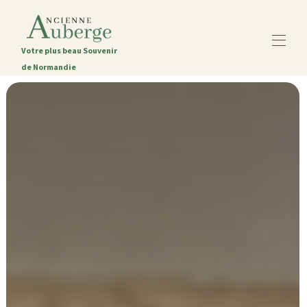
Votre plus beau Souvenir
de Normandie
Startseite
Das alte Gasthaus
Alle Objekte
▾
Die Region Caen
Kontaktieren Sie uns
Der Blog