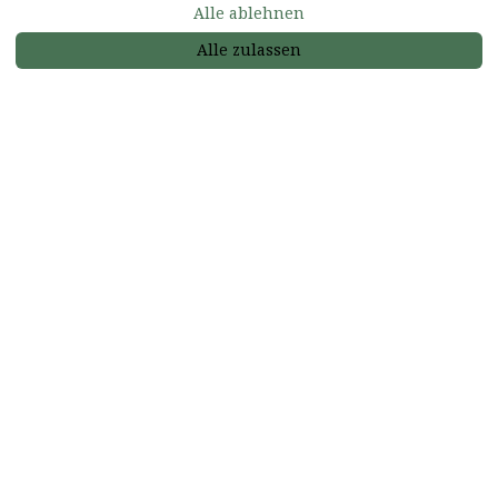
Alle ablehnen
Beschreibung
Bilder
Ausstattung
Ort
Preise
Belegungskalend
€NaN
Jetzt Buchen
ab
pro Nacht
Alle zulassen
Zimmer
Chambre
Confort "Verte"
3 Gäste
1 Schlafzimmer
1 Bett
1 Badezimmer
Highlights
Parkmöglichkeit
Einwahlverbindung Internet