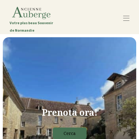
Votre plus beau Souvenir
de Normandie
Home
La Vecchia Locanda
Tutte le proprietà
▾
La regione di Caen
Contattaci
Blog
Prenota ora!
Cerca