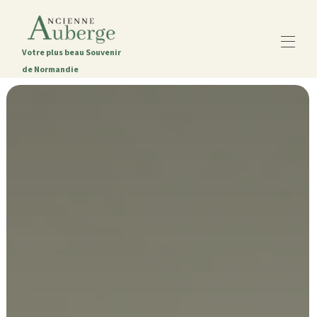
Votre plus beau Souvenir
de Normandie
Chambres d'Hôtes de l'Ancienne Auberge
L'Ancienne Auberge
Toutes nos chambres
▾
La région caennaise
Nous contacter
Blog