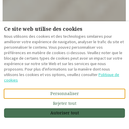
Ce site web utilise des cookies
Nous utilisons des cookies et des technologies similaires pour
améliorer votre expérience de navigation, analyser le trafic du site et
personnaliser le contenu. Vous pouvez personnaliser vos
préférences en matière de cookies ci-dessous. Veuillez noter que le
blocage de certains types de cookies peut avoir un impact sur votre
expérience sur notre site Web et sur les services que nous
proposons. Pour plus d'informations sur la manière dont nous
utilisons les cookies et vos options, veuillez consulter
Politique de
cookies
VOIR PLUS DE PHOTOS
Personnaliser
Rejeter tout
Description
Photos
Équipements
Emplacement
Tarifs
Dispon
€NaN
Réservez maintenant
À partir de
par nuitée
Autoriser tout